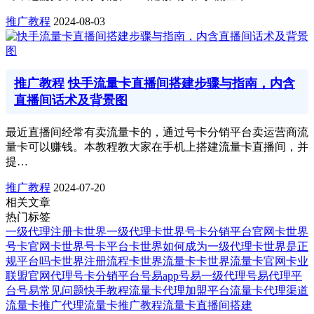
推广教程
2024-08-03
推广教程
快手流量卡直播间搭建步骤与指南，内含
直播间话术及背景图
最近直播间经常有卖流量卡的，通过号卡分销平台卖运营商流
量卡可以赚钱。本教程教大家在手机上搭建流量卡直播间，并
提…
推广教程
2024-07-20
相关文章
热门标签
一级代理注册
卡世界一级代理
卡世界号卡分销平台官网
卡世界
号卡官网
卡世界号卡平台
卡世界如何成为一级代理
卡世界是正
规平台吗
卡世界注册流程
卡世界流量卡
卡世界流量卡官网
卡业
联盟官网代理
号卡分销平台
号易app
号易一级代理
号易代理平
台
号易常见问题
快手教程
流量卡代理加盟平台
流量卡代理渠道
流量卡推广代理
流量卡推广教程
流量卡直播间搭建