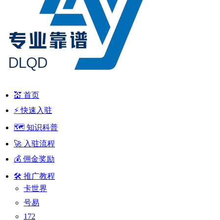
💒 首页
⚡ 快速入驻
🗺️ 知识科普
🚀 入驻流程
💰 佣金奖励
🛠 推广教程
卡世界
号易
172