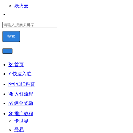
妖火云
搜索
💒 首页
⚡ 快速入驻
🗺️ 知识科普
🚀 入驻流程
💰 佣金奖励
🛠 推广教程
卡世界
号易