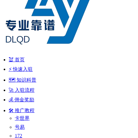
💒 首页
⚡ 快速入驻
🗺️ 知识科普
🚀 入驻流程
💰 佣金奖励
🛠 推广教程
卡世界
号易
172