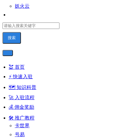
妖火云
搜索
💒 首页
⚡ 快速入驻
🗺️ 知识科普
🚀 入驻流程
💰 佣金奖励
🛠 推广教程
卡世界
号易